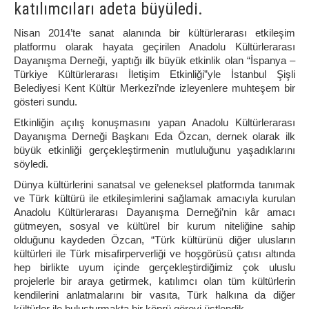
katılımcıları adeta büyüledi.
Nisan 2014’te sanat alanında bir kültürlerarası etkileşim
platformu olarak hayata geçirilen Anadolu Kültürlerarası
Dayanışma Derneği, yaptığı ilk büyük etkinlik olan “İspanya –
Türkiye Kültürlerarası İletişim Etkinliği”yle İstanbul Şişli
Belediyesi Kent Kültür Merkezi’nde izleyenlere muhteşem bir
gösteri sundu.
Etkinliğin açılış konuşmasını yapan Anadolu Kültürlerarası
Dayanışma Derneği Başkanı Eda Özcan, dernek olarak ilk
büyük etkinliği gerçekleştirmenin mutluluğunu yaşadıklarını
söyledi.
Dünya kültürlerini sanatsal ve geleneksel platformda tanımak
ve Türk kültürü ile etkileşimlerini sağlamak amacıyla kurulan
Anadolu Kültürlerarası Dayanışma Derneği’nin kâr amacı
gütmeyen, sosyal ve kültürel bir kurum niteliğine sahip
olduğunu kaydeden Özcan, “Türk kültürünü diğer ulusların
kültürleri ile Türk misafirperverliği ve hoşgörüsü çatısı altında
hep birlikte uyum içinde gerçekleştirdiğimiz çok uluslu
projelerle bir araya getirmek, katılımcı olan tüm kültürlerin
kendilerini anlatmalarını bir vasıta, Türk halkına da diğer
kültürler ile buluşturmakta bir köprü görevi üstlendik.