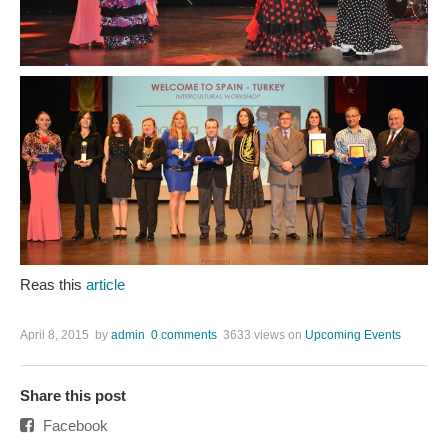
Reas this
article
April 8, 2015
by
admin
0 comments
3633 views
on
Upcoming Events
Share this post
Facebook