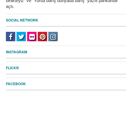
birlikteyiz" ve "Yurtta barış dünyada barış" yazılı pankartlar
açtı.
SOCIAL NETWORK
INSTAGRAM
FLICKR
FACEBOOK