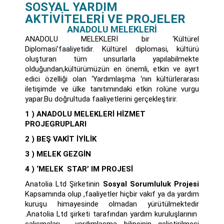
SOSYAL YARDIM
AKTİVİTELERİ VE PROJELER
ANADOLU MELEKLERİ
ANADOLU MELEKLERİ bir ‘Kültürel
Diplomasi’faaliyetidir. Kültürel diplomasi, kültürü
oluşturan tüm unsurlarla yapılabilmekte
olduğundan,kültürümüzün en önemli, etkin ve ayırt
edici özelliği olan ‘Yardımlaşma ‘nın kültürlerarası
iletişimde ve ülke tanıtımındaki etkin rolüne vurgu
yapar.Bu doğrultuda faaliyetlerini gerçekleştirir.
1 ) ANADOLU MELEKLERİ HİZMET
PROJEGRUPLARI
2 ) BEŞ VAKİT İYİLİK
3
) MELEK GEZGİN
4 ) ‘MELEK STAR’ IM PROJESİ
Anatolia Ltd Şirketinin
Sosyal Sorumluluk Projesi
Kapsamında
olup ,faaliyetler hiçbir vakıf ya da yardım
kuruşu himayesinde olmadan yürütülmektedir
.Anatolia Ltd şirketi tarafından yardım kuruluşlarının